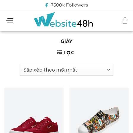
Chuyển
7500k Followers
đến
nội
dung
GIÀY
LỌC